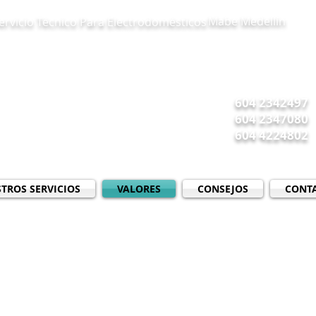
Mabe Medellín
vicio Técnico Para Electrodomésticos
604 2342497
604 2347080
604 4224802
TROS SERVICIOS
VALORES
CONSEJOS
CONT