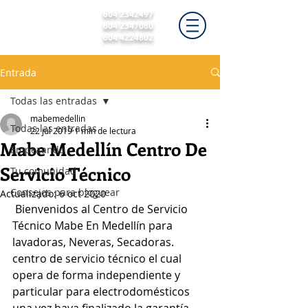
604 2342497
604 2347080
604 4224802
Entrada
Todas las entradas
mabemedellin
Todas las entradas
22 jul 2019
1 min de lectura
Mabe Medellín Centro De
Empezando
Servicio Técnico
Tu comunidad
Consejos para bloguear
Actualizado:
6 oct 2020
 Bienvenidos al Centro de Servicio 
Técnico Mabe En Medellín para 
lavadoras, Neveras, Secadoras. 
centro de servicio técnico el cual 
opera de forma independiente y 
particular para electrodomésticos 